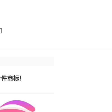
们
十件商标！