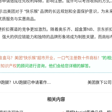
标申请造成在先权利障碍，影响注册。或许可以考虑收购的方式
示出美团对于 “快乐猴” 品牌的长远规划和全面保护意识，为未
优质服务与实惠商品。
着硬折扣赛道的竞争更加激烈。随着奥乐齐、超盒算NB、京东折
，强大的供应链能力和独特的品牌形象将成为制胜关键，而商标
准盒马？美团“快乐猴”超市开业，一口气注册数十件商标！
”的
卓知识产权
的顾问进行咨询，他们会给您详细的解答。
淘宝闪购骑手制服“撞脸”UU跑腿？UU跑腿已申请著作权！
美团旗下公司
相关内容