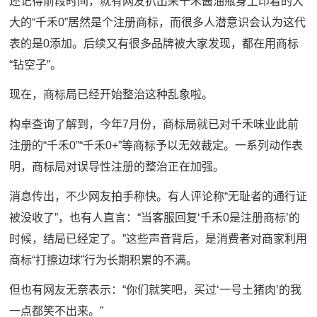
还记得前段时间，就有网友扒出来千禾酱油瓶身上印着的大
大的“千禾0”居然是个注册商标，而很多人潜意识会认为这代
表的是0添加。后续又有很多品牌被大家发现，都在用商标
“钻空子”。
现在，商标局已经开始整治这种乱象啦。
构卓查询了解到，今年7月份，商标局就已对千禾味业此前
注册的“千禾0”“千禾0+”等商标予以无效裁定。一系列动作表
明，商标局对误导性注册的整治正在加强。
消息传出，不少网友拍手称快。有人评论称“无耻者的通行证
被没收了”，也有人直言：“当客服回复‘千禾0是注册商标’的
时候，结局已经定了。”这些声音背后，是消费者对商家利用
商标“打擦边球”行为长期积累的不满。
但也有网友无奈表示：“你们就笑吧，买过‘一号土猪肉’的我
一点都笑不出来。”