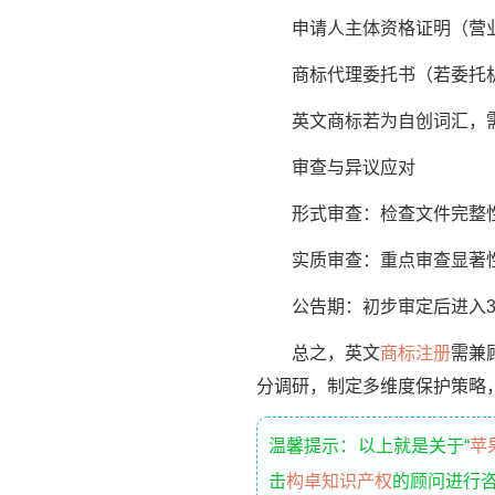
申请人主体资格证明（营业
商标代理委托书（若委托机
英文商标若为自创词汇，需
审查与异议应对
形式审查：检查文件完整性，
实质审查：重点审查显著性、
公告期：初步审定后进入3个
总之，英文
商标注册
需兼
分调研，制定多维度保护策略
温馨提示：以上就是关于“
苹
击
构卓知识产权
的顾问进行