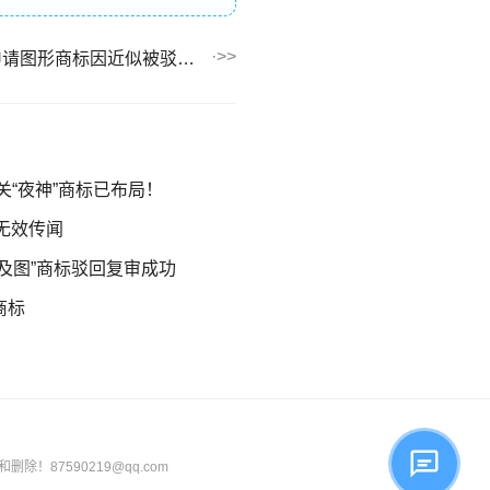
商标成功案例丨南昌某公司申请图形商标因近似被驳回，复审成功！
相关“夜神”商标已布局！
标无效传闻
及图”商标驳回复审成功
商标
87590219@qq.com