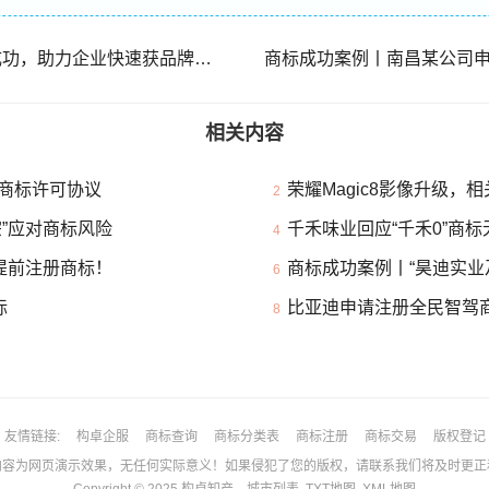
商标成功案例丨商标转让成功，助力企业快速获品牌资产
相关内容
商标许可协议
荣耀Magic8影像升级，
2
”应对商标风险
千禾味业回应“千禾0”商
4
提前注册商标！
商标成功案例丨“昊迪实业
6
标
比亚迪申请注册全民智驾
8
友情链接
构卓企服
商标查询
商标分类表
商标注册
商标交易
版权登记
为网页演示效果，无任何实际意义！如果侵犯了您的版权，请联系我们将及时更正和删除！